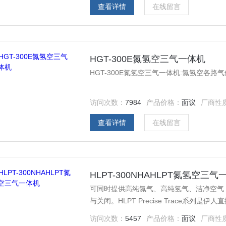
查看详情
在线留言
HGT-300E氮氢空三气一体机
HGT-300E氮氢空三气一体机:氮氢空各
访问次数：
7984
产品价格：
面议
厂商性
查看详情
在线留言
HLPT-300NHAHLPT氮氢空三气
可同时提供高纯氮气、高纯氢气、洁净空气
与关闭。HLPT Precise Trace系
术，更便捷的人机互动，更加美观形象设计
访问次数：
5457
产品价格：
面议
厂商性
时拥有良好的用户体验。因其技术成熟、安