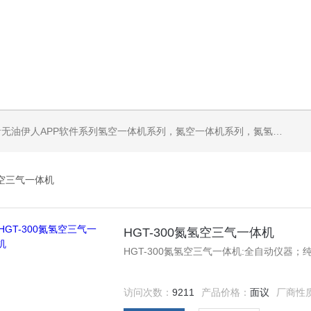
机系列，气体净化器系列，代理日本DKK-TOA水质分析，水质检测仪器，代理南韩SitekPH/离子计，DO计，电导计，多功能计，PH/DO/电导率电极
空三气一体机
HGT-300氮氢空三气一体机
HGT-300氮氢空三气一体机:全自动仪器；
访问次数：
9211
产品价格：
面议
厂商性