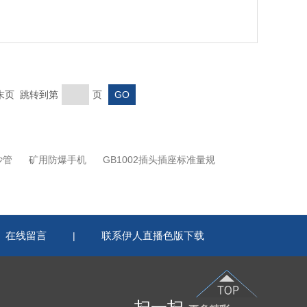
费用
 末页 跳转到第
页
沙管
矿用防爆手机
GB1002插头插座标准量规
在线留言
联系伊人直播色版下载
|