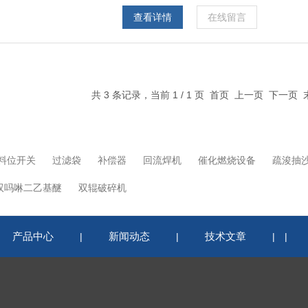
品，被越来越多的实验室所选择，使得防护
查看详情
在线留言
共 3 条记录，当前 1 / 1 页 首页 上一页 下一页
料位开关
过滤袋
补偿器
回流焊机
催化燃烧设备
疏浚抽
双吗啉二乙基醚
双辊破碎机
产品中心
新闻动态
技术文章
|
|
|
|