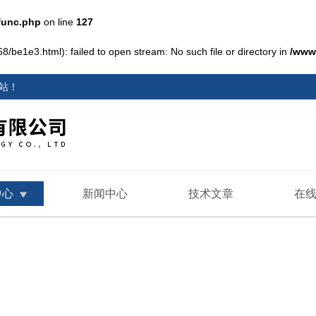
func.php
on line
127
8/be1e3.html): failed to open stream: No such file or directory in
/www
站
！
中心
新闻中心
技术文章
在