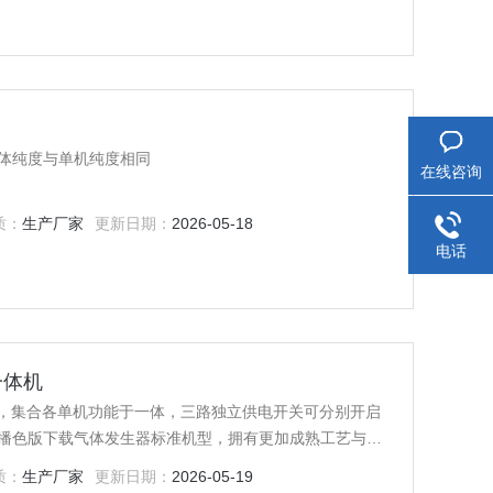
路气体纯度与单机纯度相同
在线咨询
质：
生产厂家
更新日期：
2026-05-18
电话
一体机
，集合各单机功能于一体，三路独立供电开关可分别开启
列是伊人直播色版下载气体发生器标准机型，拥有更加成熟工艺与技
，可轻松应对大负荷不间断的持续工作，获得标准功能同
质：
生产厂家
更新日期：
2026-05-19
全易用、产气成本低、纯度高等特点成为钢瓶的理想替代