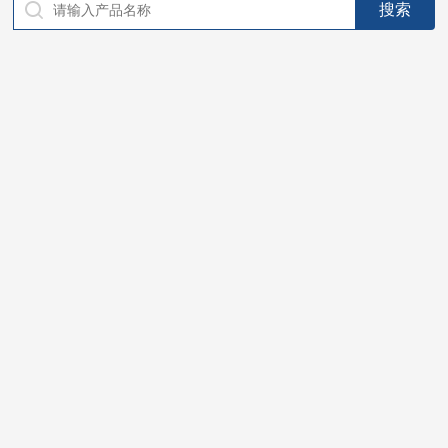
仪器，代理南韩SitekPH/离子计，DO计，电导计，多功能计，
PH/DO/电导率电极