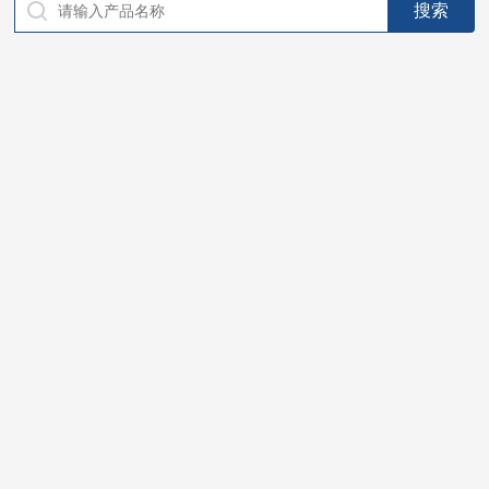
仪器，代理南韩SitekPH/离子计，DO计，电导计，多功能计，
PH/DO/电导率电极