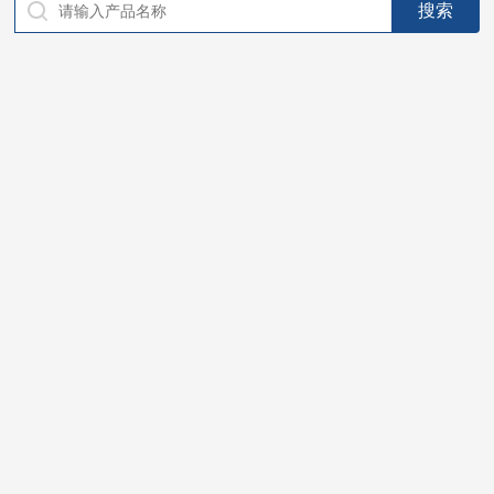
仪器，代理南韩SitekPH/离子计，DO计，电导计，多功能计，
PH/DO/电导率电极