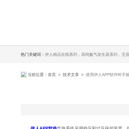
热门关键词：
伊人精品在线系列，高纯氮气发生器系列，无音无油伊人APP软件系列氢空一体机系列，氮空一体机系列，氮氢空三气一体
当前位置：
首页
>
技术文章
>
使用伊人APP软件时不
伊人APP软件
气路系统采用稳压和过压保护装置，