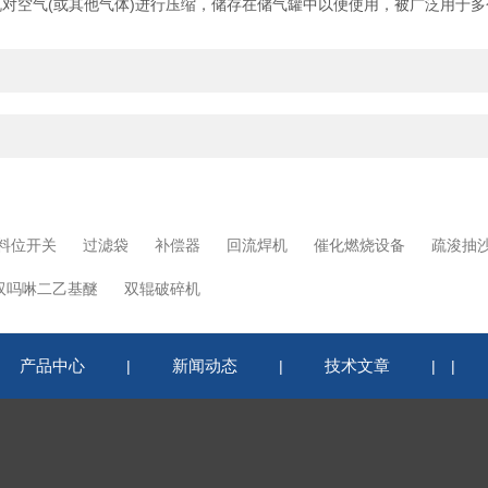
对空气(或其他气体)进行压缩，储存在储气罐中以便使用，被广泛用于多
料位开关
过滤袋
补偿器
回流焊机
催化燃烧设备
疏浚抽
双吗啉二乙基醚
双辊破碎机
产品中心
新闻动态
技术文章
|
|
|
|