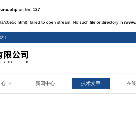
func.php
on line
127
/c0e5c.html): failed to open stream: No such file or directory in
/www
站
！
中心
新闻中心
技术文章
在