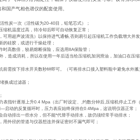
口和国产气相色谱仪的配套使用。
性炭一次（活性碳为20-40目，铅笔芯式）；
压缩机温度过高，待冷却后即可自动恢复正常；
可用超声波清洗）以保持进气通畅,否则易引起压缩机工作负载增大并发
新的硅胶，或进行干燥处理；
时高数倍，较易熔断保险，应选用8A保险管；
，造成消耗，所以在使用一年后适当给压缩机加润滑油，加油口在压缩机出
前需按下排水开关数秒钟即可。（可将排水口接入塑料瓶中避免水外溅
丝堵换成过滤器；
；
指针逐渐上升0.4 Mpa（出厂时设定、,约数分钟后,压缩机停止工作
启动的反复循环时，压力表应始终保持在0.4Mpa，这说明仪器正常；
自动排出一些水分，但不能*代替手动排水，故仍须经常手动排水；
用外径的管道与仪器想连并保证密封不漏气即可；