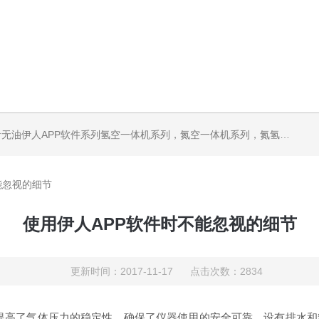
机系列，气体净化器系列，代理日本DKK-TOA水质分析，水质检测仪器，代理南韩SitekPH/离子计，DO计，电导计，多功能计，PH/DO/电导率电极
能忽视的细节
使用伊人APP软件时不能忽视的细节
更新时间：2017-11-17 点击次数：2834
提高了气体压力的稳定性，确保了仪器使用的安全可靠。设有排水和