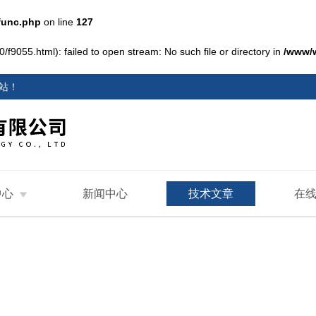
func.php
on line
127
/f9055.html): failed to open stream: No such file or directory in
/www/
站
！
中心
新闻中心
技术文章
在