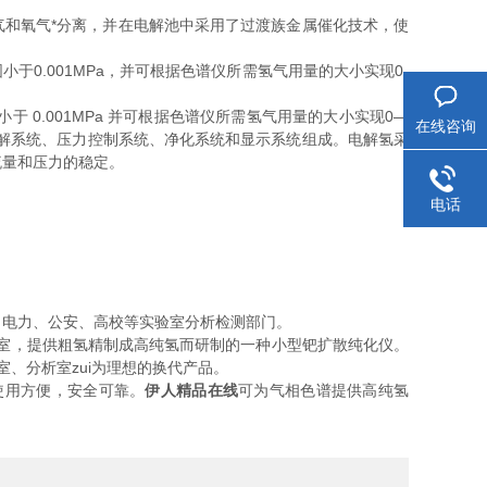
和氧气*分离，并在电解池中采用了过渡族金属催化技术，使
.001MPa，并可根据色谱仪所需氢气用量的大小实现0-
.001MPa 并可根据色谱仪所需氢气用量的大小实现0—
在线咨询
由电解系统、压力控制系统、净化系统和显示系统组成。电解氢采
流量和压力的稳定。
电话
电力、公安、高校等实验室分析检测部门。
室，提供粗氢精制成高纯氢而研制的一种小型钯扩散纯化仪。
室、分析室zui为理想的换代产品。
使用方便，安全可靠。
伊人精品在线
可为气相色谱提供高纯氢