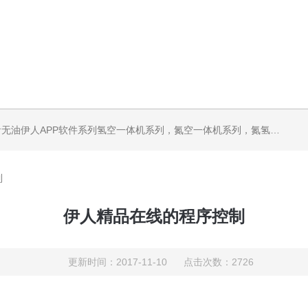
机系列，气体净化器系列，代理日本DKK-TOA水质分析，水质检测仪器，代理南韩SitekPH/离子计，DO计，电导计，多功能计，PH/DO/电导率电极
制
伊人精品在线的程序控制
更新时间：2017-11-10 点击次数：2726