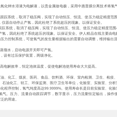
氧化钾水溶液为电解液，以贵金属做电极，采用中惠普膜分离技术将氢气
踪系统，取消了稳压阀，实现了自动恒压、恒流、使压力稳定精度范围小于0
停止用气时，仪器自动停止产氢，因此杜绝了系统超压的现象。以保证安全。
统，取消了稳压阀，实现了自动恒压、恒流、使压力稳定精度范围小于 0
动停止产氢，因此杜绝了系统超压的现象。以保证安全。伊人精品在线主要
的压力控制系统，可使氢气的发生量根据输出的需要自动调整，维持输出
蒸馏水，启动电源开关即可产氢。
，设有过压保护装置，两级净化。
高电解效率，恒定池体温度，促使电解池使用寿命大大提高。
、化工、煤炭、医药、食品、饮料酒、环保、室内检测、卫生、检疫、
石油化工、轻工、环保监测、医疗卫生等单位，化验室、实验室、分析
程序控制，氢气纯度高达99.9999%。使用寿命长是目前实验室、化验
气。压力、流量自动跟踪调节，数字显示，压力流量恒定输出，操作
广泛的用途。