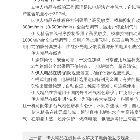
a.伊人精品在线的工作原理是以电解法产生氢气，它以氢
产氢含氧量小于3PPM。
b.伊人精品在线程序控制采用了高灵敏度、模糊控制自动跟
300ml/min（0-500ml/min）全自动调节，当用户
伊人精品在线程序控制采用了高灵敏度、模糊控制自动跟踪系
1000ml/min全自动调节，当用户停止用气时，仪器自
用目前的膜分离技术，由红外光电反馈装置与开关电源组成
伊人精品在线点：
1.操作简便，安全可靠，一次性加碱，日常使用只需补充
2.气路部分全部采用不修钢管，（电解抛光，超音清洗）
3.
伊人精品在线
*的防返液装置，确保仪器*返液现象。
4.桶式电解池，电解材料选用进口特制贵金属，有效的提
5.输出流量稳定，自动跟踪，纯度不衰减，可连续使用。
伊人精品在线适用于国内外各种气相色谱仪；广泛用于石油
伊人精品在线引进*技术，为国内各大专院校、科研单位、
且一机可配带多台气相色谱和库仑仪，不间断连续工作，自动化
伊人精品在线无需加碱，通过直接电解纯水产生高纯度氢
气，在加氢工艺、还原保护、燃料电池、氢能源等行业有着
上一篇：
伊人精品在线科学地解决了电解池返液现象