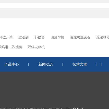
料位开关
过滤袋
补偿器
回流焊机
催化燃烧设备
疏浚抽
双吗啉二乙基醚
双辊破碎机
产品中心
新闻动态
技术文章
|
|
|
|