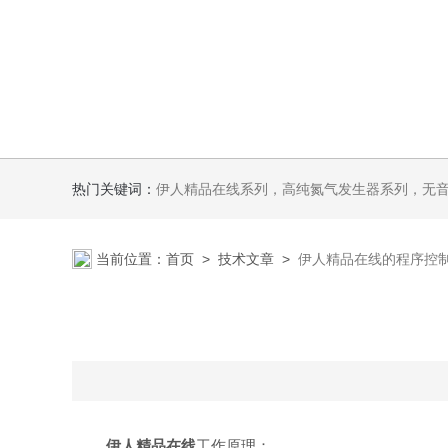
热门关键词：
伊人精品在线系列，高纯氮气发生器系列，无音无油伊人APP软件系列氢空一体机系列，氮空一体机系列，氮氢空三气一体
当前位置：
首页
>
技术文章
>
伊人精品在线的程序控
伊人精品在线
工作原理：