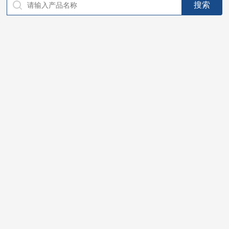
仪器，代理南韩SitekPH/离子计，DO计，电导计，多功能计，
PH/DO/电导率电极