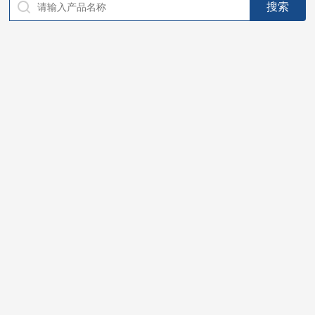
仪器，代理南韩SitekPH/离子计，DO计，电导计，多功能计，
PH/DO/电导率电极