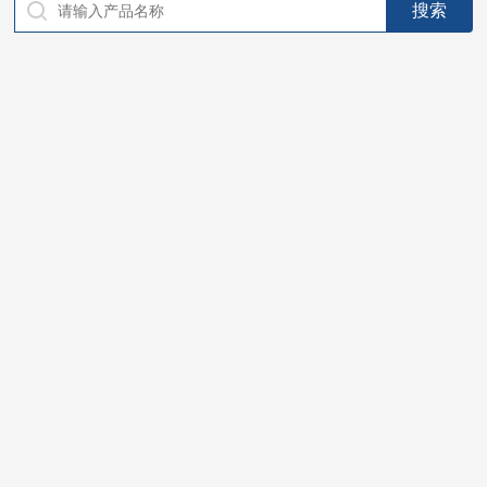
仪器，代理南韩SitekPH/离子计，DO计，电导计，多功能计，
PH/DO/电导率电极