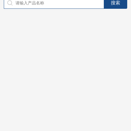
仪器，代理南韩SitekPH/离子计，DO计，电导计，多功能计，
PH/DO/电导率电极