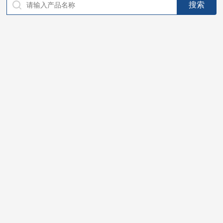
仪器，代理南韩SitekPH/离子计，DO计，电导计，多功能计，
PH/DO/电导率电极