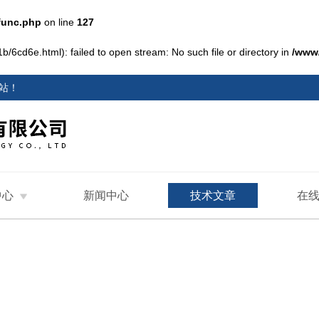
func.php
on line
127
/6cd6e.html): failed to open stream: No such file or directory in
/www
站
！
中心
新闻中心
技术文章
在