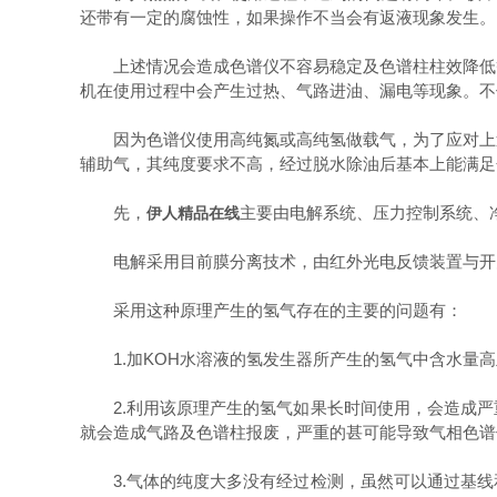
还带有一定的腐蚀性，如果操作不当会有返液现象发生。
上述情况会造成色谱仪不容易稳定及色谱柱柱效降低等
机在使用过程中会产生过热、气路进油、漏电等现象。不
因为色谱仪使用高纯氮或高纯氢做载气，为了应对上述
辅助气，其纯度要求不高，经过脱水除油后基本上能满足
先，
主要由电解系统、压力控制系统、
伊人精品在线
电解采用目前膜分离技术，由红外光电反馈装置与开关
采用这种原理产生的氢气存在的主要的问题有：
1.加KOH水溶液的氢发生器所产生的氢气中含水量高
2.利用该原理产生的氢气如果长时间使用，会造成严
就会造成气路及色谱柱报废，严重的甚可能导致气相色谱
3.气体的纯度大多没有经过检测，虽然可以通过基线