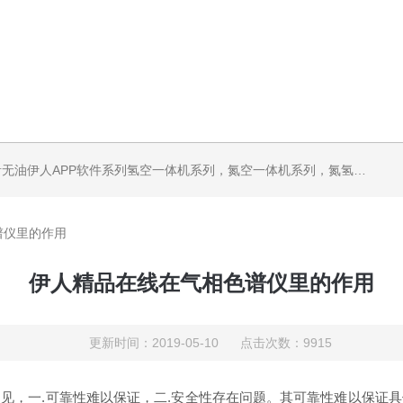
机系列，气体净化器系列，代理日本DKK-TOA水质分析，水质检测仪器，代理南韩SitekPH/离子计，DO计，电导计，多功能计，PH/DO/电导率电极
谱仪里的作用
伊人精品在线在气相色谱仪里的作用
更新时间：2019-05-10 点击次数：9915
见，一.可靠性难以保证，二.安全性存在问题。其可靠性难以保证