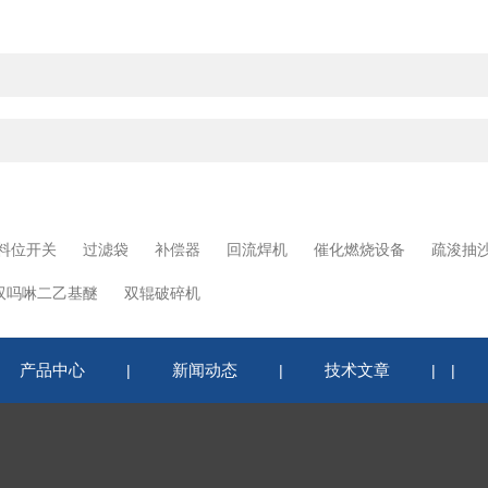
料位开关
过滤袋
补偿器
回流焊机
催化燃烧设备
疏浚抽
双吗啉二乙基醚
双辊破碎机
产品中心
新闻动态
技术文章
|
|
|
|