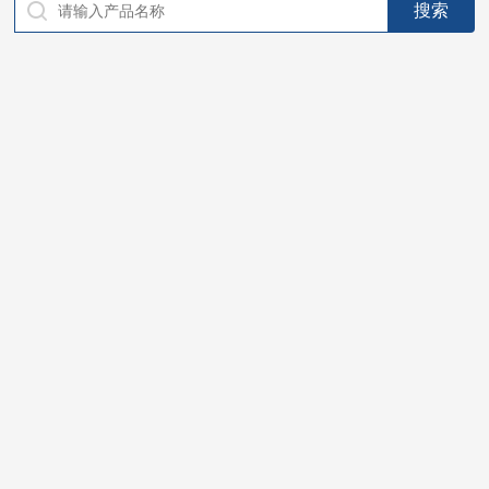
仪器，代理南韩SitekPH/离子计，DO计，电导计，多功能计，
PH/DO/电导率电极