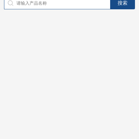
仪器，代理南韩SitekPH/离子计，DO计，电导计，多功能计，
PH/DO/电导率电极