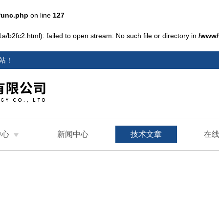
func.php
on line
127
/b2fc2.html): failed to open stream: No such file or directory in
/www/
站
！
中心
新闻中心
技术文章
在