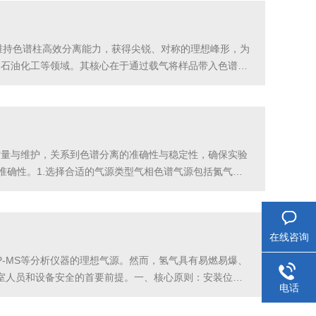
维持色谱柱高效分离能力，获得尖锐、对称的理想峰形，为
、石油化工等领域。其核心在于通过载气将样品带入色谱柱
分离效率与分析准确性，而气源稳定性是影响峰形的关键
质量与维护，关系到色谱分离的准确性与稳定性，确保实验
准确性。1.选择合适的气源类型气相色谱气源包括氮气、
子化检测器（FID），而空气则用于氢火焰。选择纯度高
在线咨询
-MS等分析仪器的理想气源。然而，氢气具有易燃易爆、
室人员和设备安全的首要前提。一、核心原则：安装位置
电话
气流通位置：独立的、通风良好的专用气瓶间或实验室角落