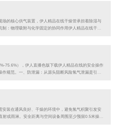
现场的核心供气装置，伊人精品在线干燥管承担着除湿与
机制：物理吸附与化学固定的协同作用伊人精品在线干燥
53nm），其表面硅铝酸盐骨架产生强静电场，能选择性捕
-75.6%），伊人直播色版下载伊人精品在线的安全操作
操作规范。一、防泄漏：从源头阻断风险氢气泄漏是引发
开机前需仔细核查发生器的管路接口、阀门、密封圈等关
需安装在通风良好、干燥的环境中，避免氢气积聚引发安
光直射或雨淋。安全距离与空间设备周围至少预留0.5米操作
气体、粉尘或可燃物质，延长设备使用寿命。远离火源及