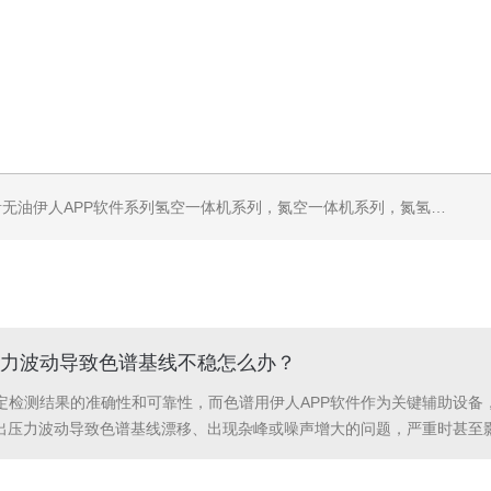
机系列，气体净化器系列，代理日本DKK-TOA水质分析，水质检测仪器，代理南韩SitekPH/离子计，DO计，电导计，多功能计，PH/DO/电导率电极
压力波动导致色谱基线不稳怎么办？
定检测结果的准确性和可靠性，而色谱用伊人APP软件作为关键辅助设备
输出压力波动导致色谱基线漂移、出现杂峰或噪声增大的问题，严重时甚至
案。压力波动引发基线不稳的核心逻辑的是，色谱分析对载气、辅助气的
输出压力出...