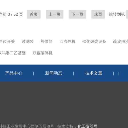
前 3 / 52 页
首页
上一页
下一页
末页
跳转到第
料位开关
过滤袋
补偿器
回流焊机
催化燃烧设备
疏浚抽
双吗啉二乙基醚
双辊破碎机
产品中心
新闻动态
技术文章
|
|
|
|
科技工业发展中心西侧五层-9号 技术支持：
化工仪器网