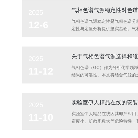
气相色谱气源稳定性对色谱
2025
气相色谱气源稳定性是气相色谱分
12-6
定性与定量分析提供坚实基础。气
实现分离，最终由检测器输出信号
因素之一。一、气相色谱气源稳定性
关于气相色谱气源选择和维
2025
气相色谱（GC）作为分析化学领
11-12
结果的可靠性。本文将结合气源的
氢气、空气等。根据不同的分析需
且稳定的气源，是确保色谱仪长期稳定
实验室伊人精品在线的安装
2025
实验室伊人精品在线因其即产即用
11-10
密度小、扩散系数大等危险特性，
的科学选择安装位置的选择直接决
是理想选择。必须确保房间有持续有