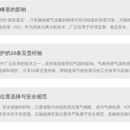
峰形的影响
析的“隐形基石”。只有确保载气流量的精准可控与纯度的高度可靠，才能
相色谱（GC）作为高效分离分析技术，广泛应用于环境监测、食品安全
形成色谱峰。色谱峰形（如峰高、峰宽、对称性、拖尾因子等）直接反映
的核心指标...
护的10条宝贵经验
域中广泛应用的技术之一，其性能直接受到气源的影响。气相色谱气源的
选择和维护，分享10条宝贵经验，帮助提高气相色谱仪的工作效率与实验
求，选择合适的气源至关重要。例如，氮气一般用于载气，氢气用于火焰离
运行...
位置选择与安全规范
、安全便捷的特性，已逐渐取代传统的高压氢气钢瓶，成为气相色谱、ICP
其安全性不容忽视。正确选择安装位置并严格遵守安全规范，是确保实验
定了伊人精品在线的安全基线。应遵循以下核心原则：1.良好的通风与空
效的机械通...