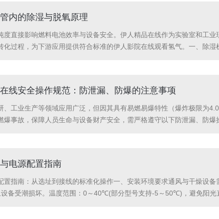
管内的除湿与脱氧原理
纯度直接影响燃料电池效率与设备安全。伊人精品在线作为实验室和工业
转化过程，为下游应用提供符合标准的伊人影院在线观看氢气。一、除湿
化钙的复合体系。分子筛材料具有规则排列的微孔结构（孔径约0.3-0.
子被限制在孔道内形成单分...
在线安全操作规范：防泄漏、防爆的注意事项
、工业生产等领域应用广泛，但因其具有易燃易爆特性（爆炸极限为4.0%
燃爆事故，保障人员生命与设备财产安全，需严格遵守以下防泄漏、防爆
查、操作流程、环境监测三方面构建防护体系。设备预处理与日常检查：
重点检查电解槽与气路...
与电源配置指南
配置指南：从选址到接线的标准化操作一、安装环境要求通风与干燥设备
设备受潮损坏。温度范围：0～40℃(部分型号支持-5～50℃)，避免阳
安装平台需水平且坚固，防止震动导致故障。环境清洁度避免接触腐蚀性
...