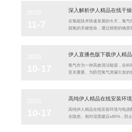
深入解析伊人精品在线干燥
2025
在氢能技术快速发展的今天，氢气
11-7
脱氧的关键使命，通过精密的物质
管中的除湿过程主要依赖分子筛与氧
获水分子。当含湿氢气通过时，水分
伊人直播色版下载伊人精品
2025
氢气作为一种高效清洁能源，在科研
10-17
至关重要。为防范氢气泄漏引发的
安全事故的首要隐患，需从设备检
键部位，确保无松动、老化或破损。
高纯伊人精品在线安装环境
2025
高纯伊人精品在线安装环境与电源
10-17
全隐患。相对湿度建议≤85%，防止
距离，便于日常维护和紧急检修。
静电产生区域，降低爆炸风险。二、电