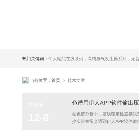
热门关键词：
伊人精品在线系列，高纯氮气发生器系列，无音无油伊人APP软件系列氢空一体机系列，氮空一体机系列，氮氢空三气一体
当前位置：
首页
>
技术文章
色谱用伊人APP软件输出
2025
在色谱分析中，基线稳定性直接决
12-8
少实验室常会遇到伊人APP软件
成因，并给出系统的排查与解决方
±0.001MPa以内。当伊人APP软件