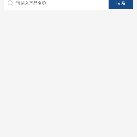
仪器，代理南韩SitekPH/离子计，DO计，电导计，多功能计，
PH/DO/电导率电极