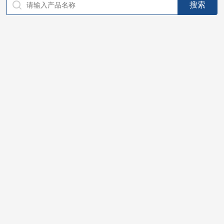
仪器，代理南韩SitekPH/离子计，DO计，电导计，多功能计，
PH/DO/电导率电极