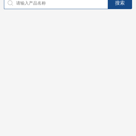
仪器，代理南韩SitekPH/离子计，DO计，电导计，多功能计，
PH/DO/电导率电极