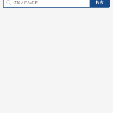
仪器，代理南韩SitekPH/离子计，DO计，电导计，多功能计，
PH/DO/电导率电极