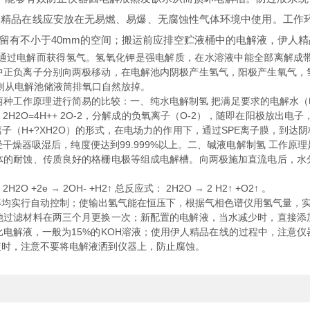
品在线应安放在无易燃、易爆、无腐蚀性气体环境中使用。工作环境
留有不小于40mm的空间；搬运前应排空贮液桶中的电解液，伊人
过电解而获得氢气。氢氧化钾是强电解质，在水溶液中能全部离解成带
中正负离子分别向两极移动，在电解池内阴极产生氢气，阳极产生氧气，
则从电解池储液筒排氧口自然放掉。
工作原理进行简易的比较：一、纯水电解制氢 把满足要求的电解水（电阻
2O=4H++ 2O-2，分解成的负氧离子（O-2），随即在阳极放出
子（H+?XH2O）的形式，在电场力的作用下，通过SPE离子膜，到达
干燥器吸湿后，纯度便达到99.999%以上。二、碱液电解制氢 工作原
体的耐蚀、传质良好的格栅电极等组成电解槽。向两极施加直流电后，水
O +2e → 2OH- +H2↑ 总反应式： 2H2O → 2 H2↑ +O2↑ 。
实行自动控制；使输出氢气能在恒压下，根据气相色谱仪用氢气量，实
滤材料在两三个月更换一次；新配置的电解液，当水减少时，直接添
电解液，一般为15%的KOH溶液；使用伊人精品在线的过程中，注意
液时，注意不要将电解液洒到仪器上，防止腐蚀。