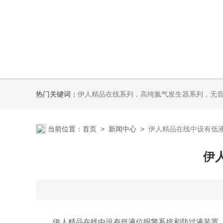
热门关键词：
伊人精品在线系列，高纯氮气发生器系列，无音无油伊人APP软件系列氢空一体机系列，氮空一体机系列，氮氢空三气一体
当前位置：
首页
>
新闻中心
>
伊人精品在线中设有低
伊
伊人精品在线中设有低液位报警系统和防过液装置，能