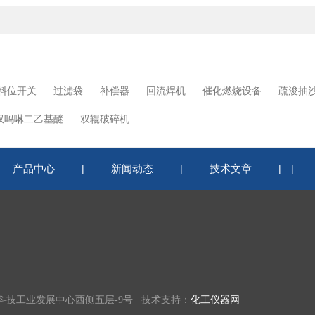
料位开关
过滤袋
补偿器
回流焊机
催化燃烧设备
疏浚抽
双吗啉二乙基醚
双辊破碎机
产品中心
新闻动态
技术文章
|
|
|
|
科技工业发展中心西侧五层-9号 技术支持：
化工仪器网