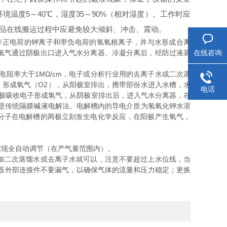
温度5～40℃，湿度35～90%（相对湿度）。工作时应
精品在线搬运过程中应避免较大倾斜、冲击、震动。
正电荷的钾离子和带负电荷的氢氧根离子，并与水形成合离
在线咨询
氢气通过阴极出口进入气水分离器、冷凝分离后，经防过液装
率大于1MΩ/cm，电子或分析行业用的去离子水或二次蒸
电子，形成氧气（O2），从阳极室排出，携带部份水进入水槽，水
电话
阴极吸收电子形成氢气，从阴极室排出后，进入气水分离器，在
理是传统隔膜碱液电解法。电解槽内的导电介质为氢氧化钾水溶
分子在电解槽的两极立刻发生电化学反应，在阳极产生氧气，
现全自动调节（在产气量范围内）。
加二次蒸馏水或去离子水就可以，注意不要超过上水位线，当
仪器外部连接件不要漏气，以确保气体的流量和压力稳定；更换