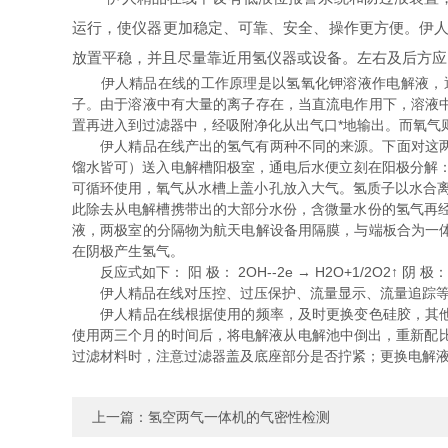
运行，使仪器更加稳定、可靠、安全、操作更方便。伊人精
放置平稳，并且尽量靠近用氢仪器或设备。左右及后方应
伊人精品在线的工作原理是以氢氧化钾溶液作电解液，通
子。由于溶液中有大量的离子存在，当直流电作用下，溶液
置再进入到过滤器中，经吸附净化从出气口*地输出。而氧气
伊人精品在线产出的氢气有两种不同的来源。下面对这两种
馏水皆可）送入电解槽阳极室，通电后水便立刻在阳极分解：2H
可循环使用，氧气从水槽上盖小孔放入大气。氢质子以水合离
此除去从电解槽携带出的大部分水份，含微量水份的氢气再经
液，两极室的分隔物为航天电解设备用隔膜，与端板合为一
在阴极产生氢气。
反应式如下： 阳 极： 2OH--2e → H2O+1/2O2↑ 阴 极： 2H2
伊人精品在线对压控、过压保护、流量显示、流量追踪等均
伊人精品在线根据使用的频率，及时更换变色硅胶，其他过
使用两三个月的时间后，将电解液从电解池中倒出，重新配比
过滤材料时，注意过滤器盖及底座部分是否拧紧；更换电解
上一篇：
氢空两气一体机的气密性检测