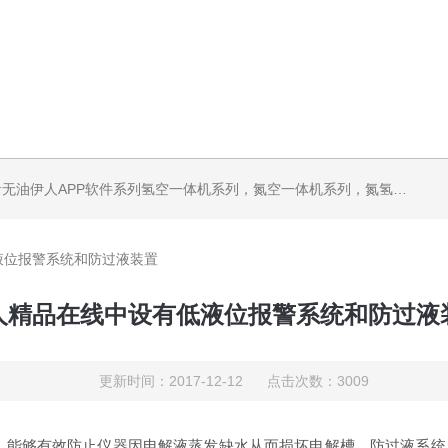
机系列，气体净化器系列，代理日本DKK-TOA水质分析，水质检测仪器，代理南韩SitekPH/离子计，DO计，电导计，多功能计，PH/DO/电导率电极
液位报警系统和防过液装置
人精品在线中设有低液位报警系统和防过液
更新时间：2017-12-12 点击次数：3009
够有效防止仪器因电解液蒸发缺水从而损坏电解槽。防过液系统