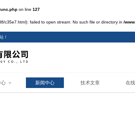
func.php
on line
127
/c35e7.html): failed to open stream: No such file or directory in
/www
站
！
中心
新闻中心
技术文章
在