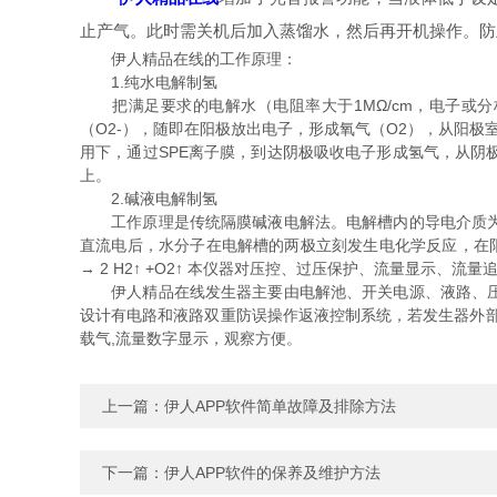
止产气。此时需关机后加入蒸馏水，然后再开机操作。防
伊人精品在线的工作原理：
1.纯水电解制氢
把满足要求的电解水（电阻率大于1MΩ/cm，电子或分析
（O2-），随即在阳极放出电子，形成氧气（O2），从阳极
用下，通过SPE离子膜，到达阴极吸收电子形成氢气，从阴
上。
2.碱液电解制氢
工作原理是传统隔膜碱液电解法。电解槽内的导电介质为氢
直流电后，水分子在电解槽的两极立刻发生电化学反应，在阳极产生氧气，
→ 2 H2↑ +O2↑ 本仪器对压控、过压保护、流量显
伊人精品在线发生器主要由电解池、开关电源、液路、压力
设计有电路和液路双重防误操作返液控制系统，若发生器外部
载气,流量数字显示，观察方便。
上一篇：
伊人APP软件简单故障及排除方法
下一篇：
伊人APP软件的保养及维护方法