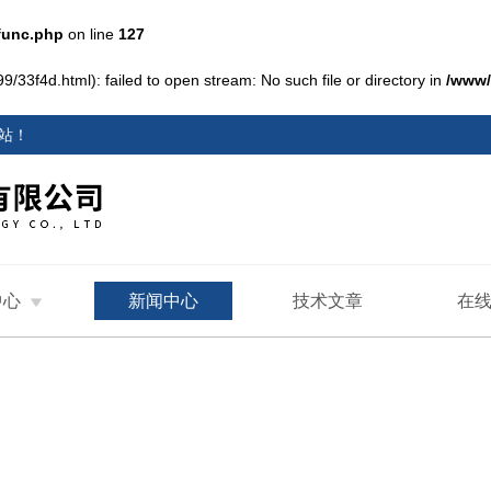
func.php
on line
127
/33f4d.html): failed to open stream: No such file or directory in
/www/
站
！
中心
新闻中心
技术文章
在