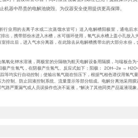
止机器中昂贵的电解池烧毁。为仪器安全使用提供更高保障。
行业用的去离子水或二次蒸馏水皆可）送入电解槽阳极室，通电后水便立刻在
室排出，携带部份水进入水槽，水可循环使用，氧气从水槽上盖小孔放入大
极室排出后，进入气水分离器，在此除去从电解槽携带出的大部分水份，含微
氧化钾水溶液，两极室的分隔物为航天电解设备用隔膜，与端板合为
在阴极产生氢气。反应式如下：阳极： 2OH--2e → H2O+1/2O2↑ 阴
示、流量追踪等均实行自动控制；使输出氢气能在恒压下，根据气相色谱仪用氢
控制、防止回液控制系统、流量显示等部分组成。电解分离池采用膜渗透技
气路严重漏气或人员误操作也决不返液，*解决了其他同类产品返液现象