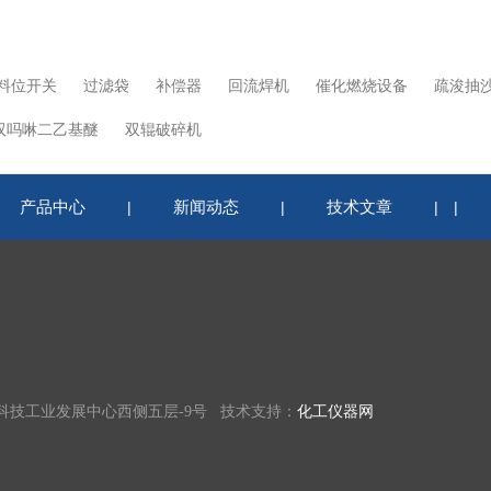
料位开关
过滤袋
补偿器
回流焊机
催化燃烧设备
疏浚抽
双吗啉二乙基醚
双辊破碎机
产品中心
新闻动态
技术文章
|
|
|
|
科技工业发展中心西侧五层-9号 技术支持：
化工仪器网