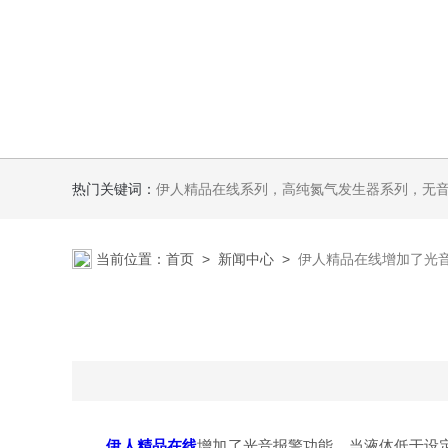
热门关键词：
伊人精品在线系列，高纯氮气发生器系列，无音无油伊人APP软件系列氢空一体机系列，氮空一体机系列，氮氢空三气一体
当前位置：
首页
>
新闻中心
>
伊人精品在线增加了光
伊人精品在线
增加了光音报警功能，当液体低于设