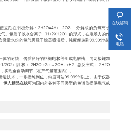
在线咨询
阳极分解：2H2O=4H++ 2O2-，分解成的负氧离子
气。氢质子以水合离子（H+?XH2O）的形式，在电场力的作
量水份的氢气再经干燥器吸湿后，纯度便达到99.999%以
电话
一体的耐蚀、传质良好的格栅电极等组成电解槽。向两极施加
 极： 2H2O +2e →2OH- +H2↑ 总反应式： 2H2O
气量，实现全自动调节（在产气量范围内）。
术，一步提纯到位，纯度可达99.999%以上。由于仪器
。
伊人精品在线
可为国内外各种不同类型的色谱仪提供燃气或