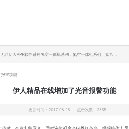
机系列，气体净化器系列，代理日本DKK-TOA水质分析，水质检测仪器，代理南韩SitekPH/离子计，DO计，电导计，多功能计，PH/DO/电导率电极
音报警功能
伊人精品在线增加了光音报警功能
更新时间：2017-08-28 点击次数：2355
定值时，会发出警示音，同时液位视窗会闪烁红色光，提醒操作人员