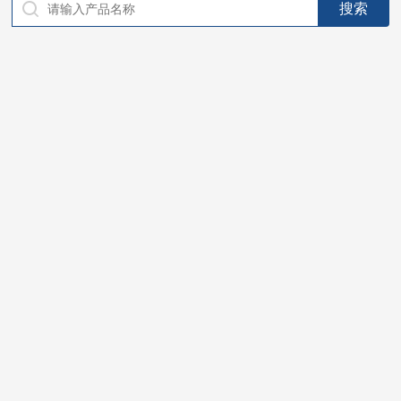
仪器，代理南韩SitekPH/离子计，DO计，电导计，多功能计，
PH/DO/电导率电极