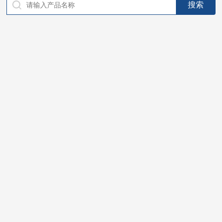
仪器，代理南韩SitekPH/离子计，DO计，电导计，多功能计，
PH/DO/电导率电极