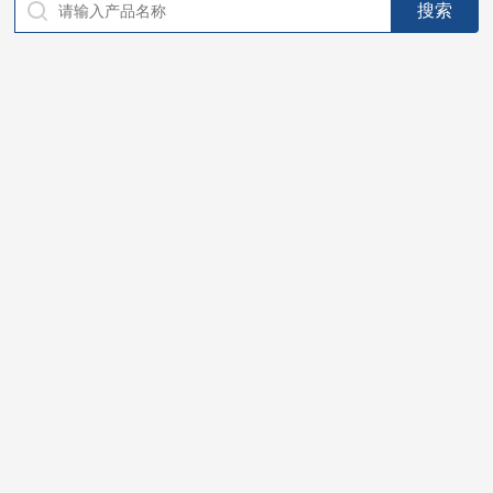
仪器，代理南韩SitekPH/离子计，DO计，电导计，多功能计，
PH/DO/电导率电极