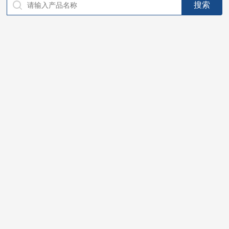
仪器，代理南韩SitekPH/离子计，DO计，电导计，多功能计，
PH/DO/电导率电极