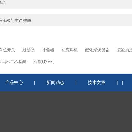
事项
高实验与生产效率
料位开关
过滤袋
补偿器
回流焊机
催化燃烧设备
疏浚抽
双吗啉二乙基醚
双辊破碎机
产品中心
新闻动态
技术文章
|
|
|
|