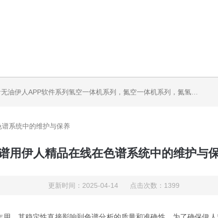
机系列，气体净化器系列，代理日本DKK-TOA水质分析，水质检测仪器，代理南韩SitekPH/离子计，DO计，电导计，多功能计，PH/DO/电导率电极
色谱系统中的维护与保养
谱用伊人精品在线在色谱系统中的维护与
更新时间：2025-04-14 点击次数：1399
作用，其稳定性直接影响到色谱分析的质量和准确性。为了确保伊人