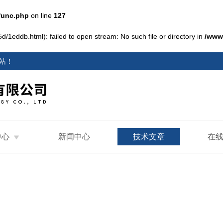
func.php
on line
127
d/1eddb.html): failed to open stream: No such file or directory in
/www
站
！
中心
新闻中心
技术文章
在