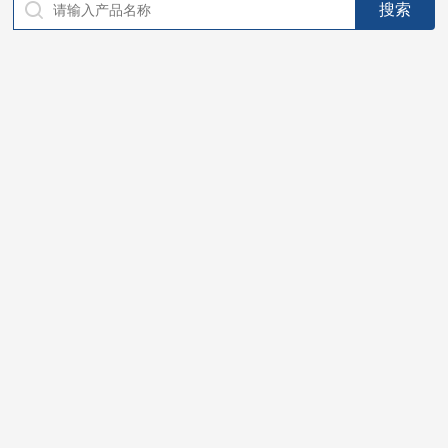
仪器，代理南韩SitekPH/离子计，DO计，电导计，多功能计，
PH/DO/电导率电极