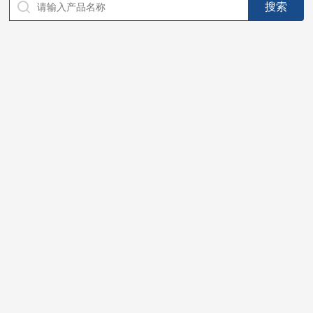
仪器，代理南韩SitekPH/离子计，DO计，电导计，多功能计，
PH/DO/电导率电极