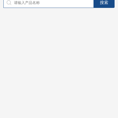
仪器，代理南韩SitekPH/离子计，DO计，电导计，多功能计，
PH/DO/电导率电极