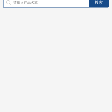
仪器，代理南韩SitekPH/离子计，DO计，电导计，多功能计，
PH/DO/电导率电极