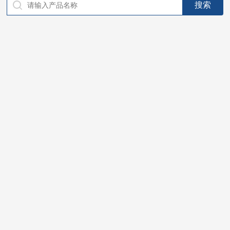
仪器，代理南韩SitekPH/离子计，DO计，电导计，多功能计，
PH/DO/电导率电极