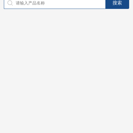
仪器，代理南韩SitekPH/离子计，DO计，电导计，多功能计，
PH/DO/电导率电极