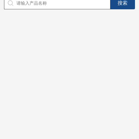
仪器，代理南韩SitekPH/离子计，DO计，电导计，多功能计，
PH/DO/电导率电极