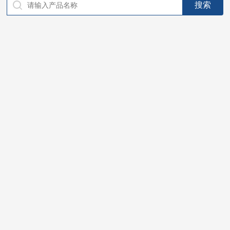
仪器，代理南韩SitekPH/离子计，DO计，电导计，多功能计，
PH/DO/电导率电极