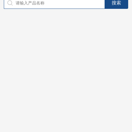
仪器，代理南韩SitekPH/离子计，DO计，电导计，多功能计，
PH/DO/电导率电极