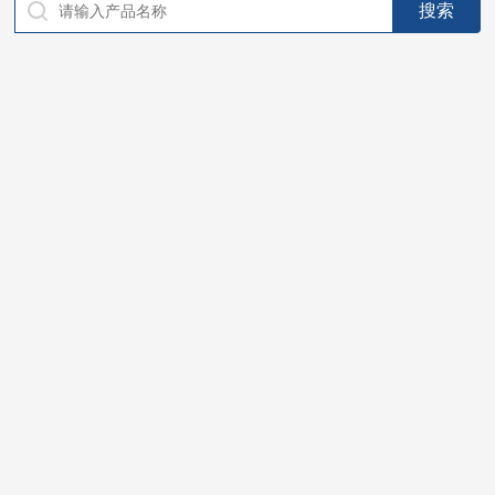
仪器，代理南韩SitekPH/离子计，DO计，电导计，多功能计，
PH/DO/电导率电极