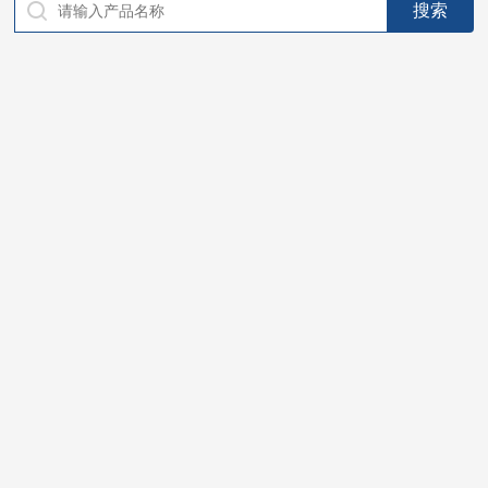
仪器，代理南韩SitekPH/离子计，DO计，电导计，多功能计，
PH/DO/电导率电极