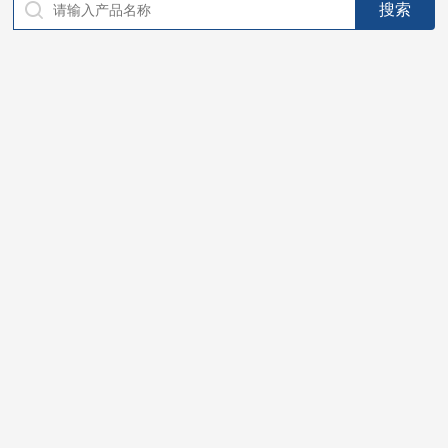
仪器，代理南韩SitekPH/离子计，DO计，电导计，多功能计，
PH/DO/电导率电极