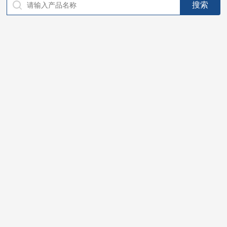
仪器，代理南韩SitekPH/离子计，DO计，电导计，多功能计，
PH/DO/电导率电极