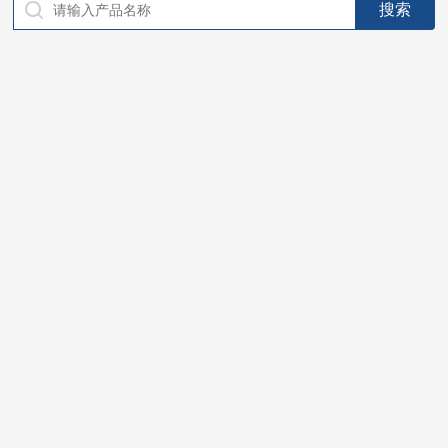
仪器，代理南韩SitekPH/离子计，DO计，电导计，多功能计，
PH/DO/电导率电极