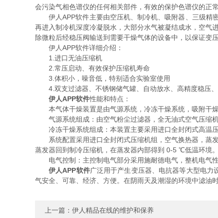
会污染气相色谱仪的任何相关部件，有效的保护色谱仪的正常
伊人APP软件主要由空压机、制冷机、吸附器、三级精密
再进入制冷机深度冷凝脱水，大部分水气被凝结成水，空气进
除微粒后经稳压阀输送到需要干燥气体的设备中，以保证变
伊人APP软件详细介绍：
1.进口无油压缩机
2.常压启动、有效保护压缩机寿命
3.体积小，噪音低，特别适合实验室使用
4.双支过滤器、不锈钢储气罐、自动放水、高精度稳压、
伊人APP软件
性能和特点：
本气体干燥装置是由气源系统，冷冻干燥系统，吸附干燥系
气源系统组成：由空气粉尘过滤器，全无油式空气压缩机组
冷冻干燥系统组成：本装置主要采用进口全封闭式高温压
系统配置采用进口全封闭式压缩机组，空气换热器，蒸发器，
蒸发器回到制冷压缩机，在蒸发器内部得到 0-5 ℃低温环境
电气控制：主控制电气部分采用施耐德电气，整机电气性
伊人APP软件
广泛用于产生变压器、电抗器等大型电力
气安全、可靠、经济、方便。在阴雨天及潮湿的环境中滤油
上一篇：
伊人精品在线的维护和保养