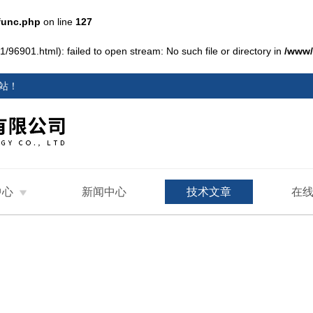
func.php
on line
127
/96901.html): failed to open stream: No such file or directory in
/www/
站
！
中心
新闻中心
技术文章
在