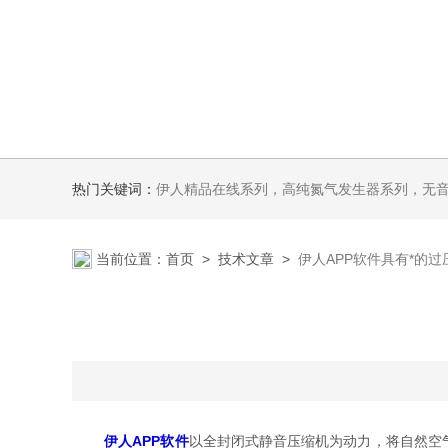
热门关键词：
伊人精品在线系列，高纯氮气发生器系列，无音无油伊人APP软件系列氢空一体机系列，氮空一体机系列，氮氢空三气一体
当前位置：
首页
>
技术文章
>
伊人APP软件具有*的
伊人APP软件
以全封闭式静音压缩机为动力，将自然空