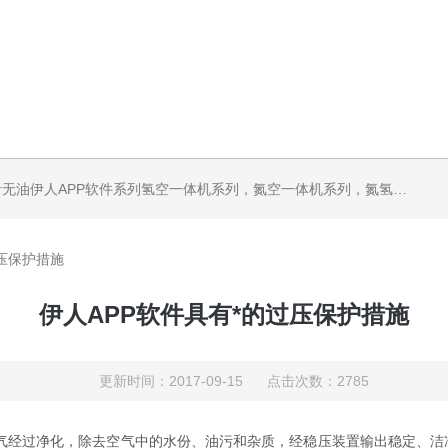
机系列，气体净化器系列，代理日本DKK-TOA水质分析，水质检测仪器，代理南韩SitekPH/离子计，DO计，电导计，多功能计，PH/DO/电导率电极
过压保护措施
伊人APP软件具有*的过压保护措施
更新时间：2017-09-15 点击次数：2785
气经过净化，除去空气中的水份、油污和杂质，经稳压装置输出稳定、洁