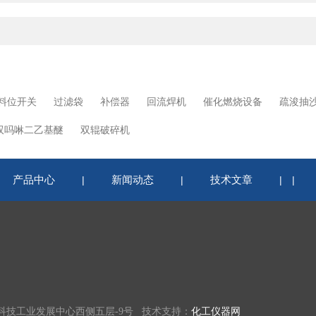
料位开关
过滤袋
补偿器
回流焊机
催化燃烧设备
疏浚抽
双吗啉二乙基醚
双辊破碎机
产品中心
新闻动态
技术文章
|
|
|
|
科技工业发展中心西侧五层-9号 技术支持：
化工仪器网