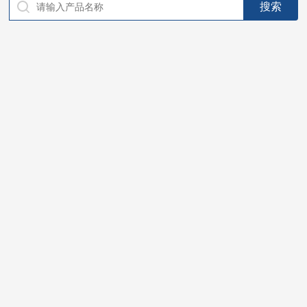
仪器，代理南韩SitekPH/离子计，DO计，电导计，多功能计，
PH/DO/电导率电极