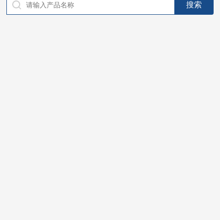
仪器，代理南韩SitekPH/离子计，DO计，电导计，多功能计，
PH/DO/电导率电极